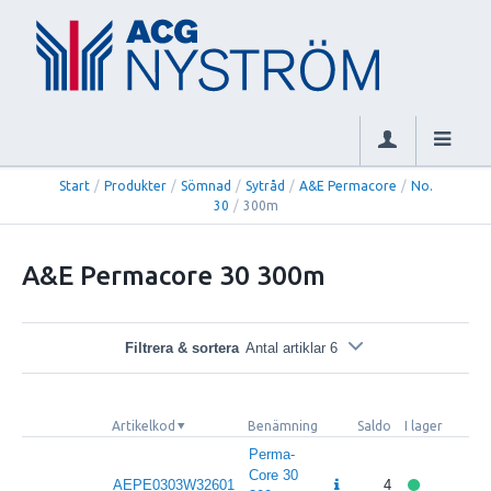
Start
/
Produkter
/
Sömnad
/
Sytråd
/
A&E Permacore
/
No.
30
/
300m
A&E Permacore 30 300m
Filtrera & sortera
Antal artiklar 6
Artikelkod
Benämning
Saldo
I lager
Pri
Perma-
Core 30
AEPE0303W32601
4