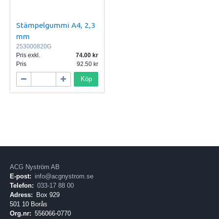
Stämpelgummi A4, 2,3
mm
253000820G
Pris exkl.
74.00
Pris
92.50
Köp
ACG Nyström AB
E-post:
info@acgnystrom.se
Telefon:
033-17 88 00
Adress:
Box 929
501 10 Borås
Org.nr:
556066-0770