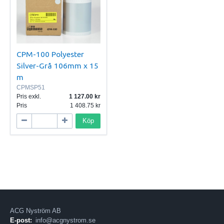
CPM-100 Polyester
Silver-Grå 106mm x 15
m
CPMSP51
Pris exkl.
1 127.00
Pris
1 408.75
Köp
ACG Nyström AB
E-post:
info@acgnystrom.se