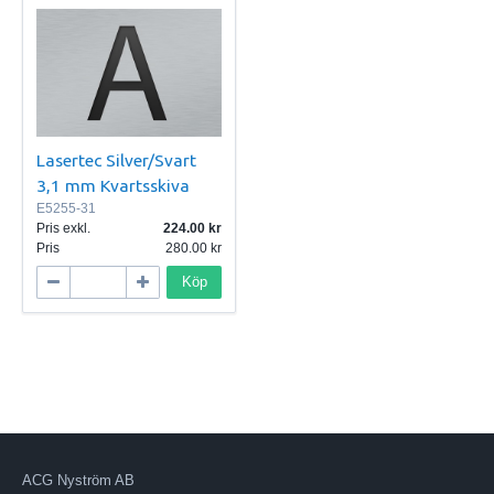
Lasertec Silver/Svart
3,1 mm Kvartsskiva
E5255-31
Pris exkl.
224.00
Pris
280.00
Köp
ACG Nyström AB