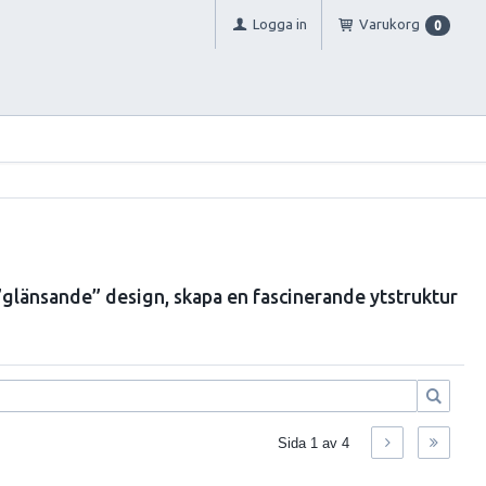
Logga in
Varukorg
0
”glänsande” design, skapa en fascinerande ytstruktur
Sida
1
av
4