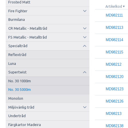
Frosted Matt
Artikelkod
Fire Fighter
MD982111
Burmilana
MD982113
CR Metallic - Metalltråd
FS Metallic - Metalltråd
MD982114
Specialtråd
MD982115
Reflextråd
Luna
MD98212
Supertwist
MD982120
No. 30 1000m
MD982123
No. 30 5000m
Monolon
MD982126
Miljövänlig tråd
MD98213
Undertråd
Färgkartor Madeira
MD982138