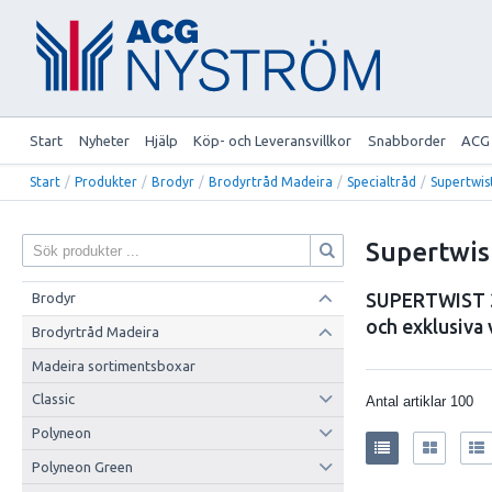
Start
Nyheter
Hjälp
Köp- och Leveransvillkor
Snabborder
ACG
Start
/
Produkter
/
Brodyr
/
Brodyrtråd Madeira
/
Specialtråd
/
Supertwis
Supertwis
SUPERTWIST 30
Brodyr
och exklusiva 
Brodyrtråd Madeira
Madeira sortimentsboxar
Classic
Antal artiklar
100
Polyneon
Polyneon Green