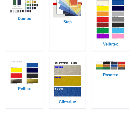
Dumbo
Step
Vellutex
Rasotex
Pelltex
Glitterlux