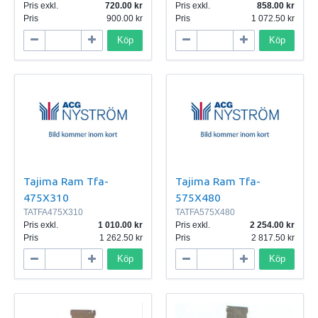
Pris exkl.
720.00
Pris exkl.
858.00
Pris
900.00
Pris
1 072.50
Köp
Köp
Tajima Ram Tfa-
Tajima Ram Tfa-
475X310
575X480
TATFA475X310
TATFA575X480
Pris exkl.
1 010.00
Pris exkl.
2 254.00
Pris
1 262.50
Pris
2 817.50
Köp
Köp