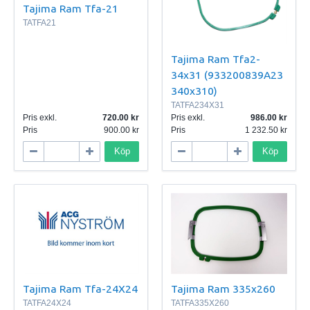
Tajima Ram Tfa-21
TATFA21
Tajima Ram Tfa2-
34x31 (933200839A23
340x310)
TATFA234X31
Pris exkl.
720.00
Pris exkl.
986.00
Pris
900.00
Pris
1 232.50
Köp
Köp
Tajima Ram Tfa-24X24
Tajima Ram 335x260
TATFA24X24
TATFA335X260