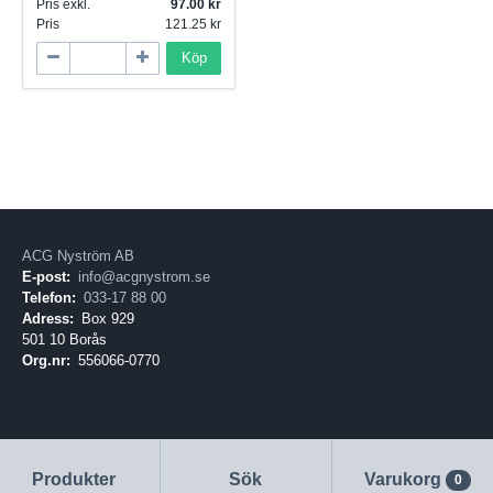
Pris exkl.
97.00
Pris
121.25
Köp
ACG Nyström AB
E-post:
info@acgnystrom.se
Telefon:
033-17 88 00
Adress:
Box 929
501 10 Borås
Org.nr:
556066-0770
Produkter
Sök
Varukorg
0