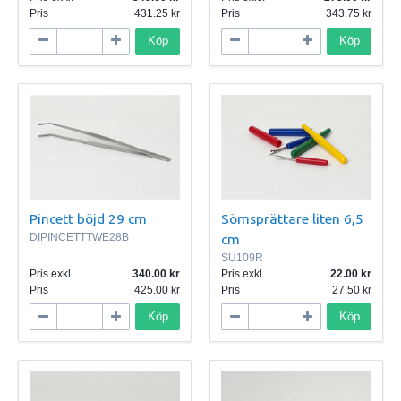
Pris
431.25
Pris
343.75
Köp
Köp
Pincett böjd 29 cm
Sömsprättare liten 6,5
DIPINCETTTWE28B
cm
SU109R
Pris exkl.
340.00
Pris exkl.
22.00
Pris
425.00
Pris
27.50
Köp
Köp