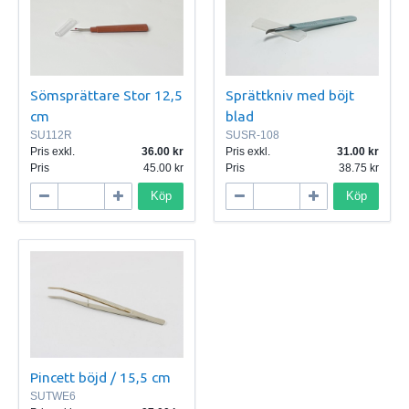
Sömsprättare Stor 12,5
Sprättkniv med böjt
cm
blad
SU112R
SUSR-108
Pris exkl.
36.00
Pris exkl.
31.00
Pris
45.00
Pris
38.75
Köp
Köp
Pincett böjd / 15,5 cm
SUTWE6