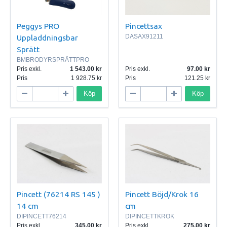
Peggys PRO
Pincettsax
Uppladdningsbar
DASAX91211
Sprätt
BMBRODYRSPRÄTTPRO
Pris exkl.
1 543.00
Pris exkl.
97.00
Pris
1 928.75
Pris
121.25
Köp
Köp
Pincett (76214 RS 145 )
Pincett Böjd/Krok 16
14 cm
cm
DIPINCETT76214
DIPINCETTKROK
Pris exkl.
345.00
Pris exkl.
275.00