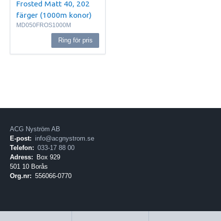
Frosted Matt 40, 202
färger (1000m konor)
MD050FROS1000M
Ring för pris
ACG Nyström AB
E-post:
info@acgnystrom.se
Telefon:
033-17 88 00
Adress:
Box 929
501 10 Borås
Org.nr:
556066-0770