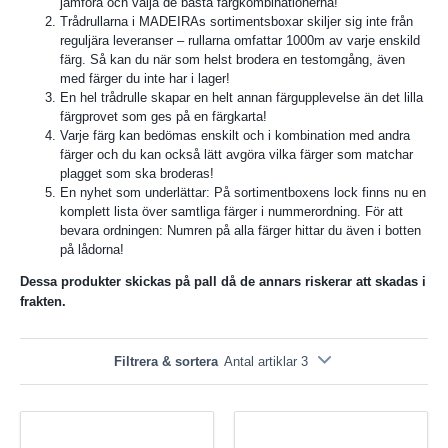
jämföra och välja de bästa färgkombinationerna!
Trådrullarna i MADEIRAs sortimentsboxar skiljer sig inte från
reguljära leveranser – rullarna omfattar 1000m av varje enskild
färg. Så kan du när som helst brodera en testomgång, även
med färger du inte har i lager!
En hel trådrulle skapar en helt annan färgupplevelse än det lilla
färgprovet som ges på en färgkarta!
Varje färg kan bedömas enskilt och i kombination med andra
färger och du kan också lätt avgöra vilka färger som matchar
plagget som ska broderas!
En nyhet som underlättar: På sortimentboxens lock finns nu en
komplett lista över samtliga färger i nummerordning. För att
bevara ordningen: Numren på alla färger hittar du även i botten
på lådorna!
Dessa produkter skickas på pall då de annars riskerar att skadas i
frakten.
Filtrera & sortera
Antal artiklar 3