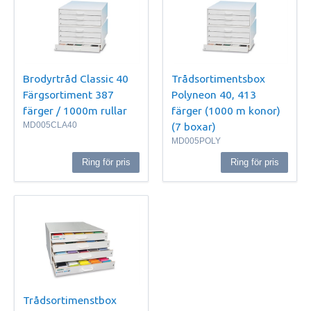
Brodyrtråd Classic 40
Trådsortimentsbox
Färgsortiment 387
Polyneon 40, 413
färger / 1000m rullar
färger (1000 m konor)
MD005CLA40
(7 boxar)
MD005POLY
Ring för pris
Ring för pris
Trådsortimenstbox