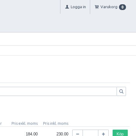
Logga in
Varukorg
0
er
Pris exkl. moms
Pris inkl. moms
184.00
230.00
Köp