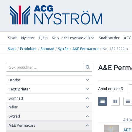
Start
Nyheter
Hjälp
Köp- och Leveransvillkor
Snabborder
ACG
Start
/
Produkter
/
Sömnad
/
Sytråd
/
A&E Permacore
/
No. 180 5000m
A&E Perm
Brodyr
Antal artiklar
3
Textilprinter
Sömnad
Nålar
Sytråd
Artik
A&E Permacore
AEP