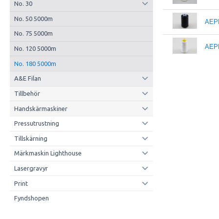
No. 30
No. 50 5000m
AEP
No. 75 5000m
AEP
No. 120 5000m
No. 180 5000m
A&E Filan
Tillbehör
Handskärmaskiner
Pressutrustning
Tillskärning
Märkmaskin Lighthouse
Lasergravyr
Print
Fyndshopen