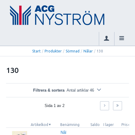
Start
/
Produkter
/
Sömnad
/
Nålar
/
130
130
Filtrera & sortera
Antal artiklar 46
Sida
1
av
2
Artikelkod
Benämning
Saldo
I lager
Pris ex
Nål