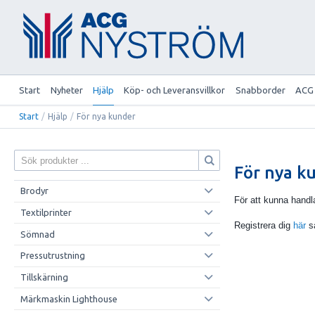
Start
Nyheter
Hjälp
Köp- och Leveransvillkor
Snabborder
ACG
Start
/
Hjälp
/
För nya kunder
För nya k
Brodyr
För att kunna handl
Textilprinter
Registrera dig
här
så
Sömnad
Pressutrustning
Tillskärning
Märkmaskin Lighthouse