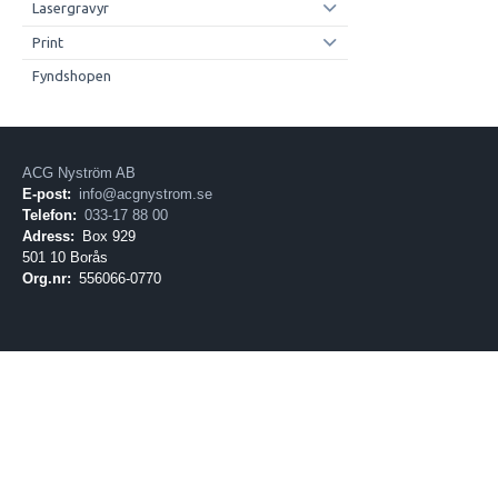
Lasergravyr
Print
Fyndshopen
ACG Nyström AB
E-post:
info@acgnystrom.se
Telefon:
033-17 88 00
Adress:
Box 929
501 10 Borås
Org.nr:
556066-0770