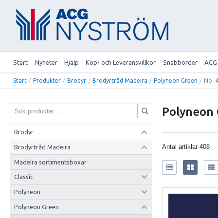
Start
Nyheter
Hjälp
Köp- och Leveransvillkor
Snabborder
ACG
Start
/
Produkter
/
Brodyr
/
Brodyrtråd Madeira
/
Polyneon Green
/
No. 
Polyneon
Brodyr
Antal artiklar
408
Brodyrtråd Madeira
Madeira sortimentsboxar
Classic
Polyneon
Polyneon Green