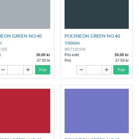
NEON GREEN NO.40
POLYNEON GREEN NO.40
m
1000m
1505
MD7191506
.
30.00
Pris exkl.
30.00
37.50
Pris
37.50
Köp
Köp