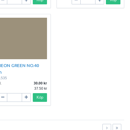
NEON GREEN NO.40
m
1535
.
30.00
37.50
Köp