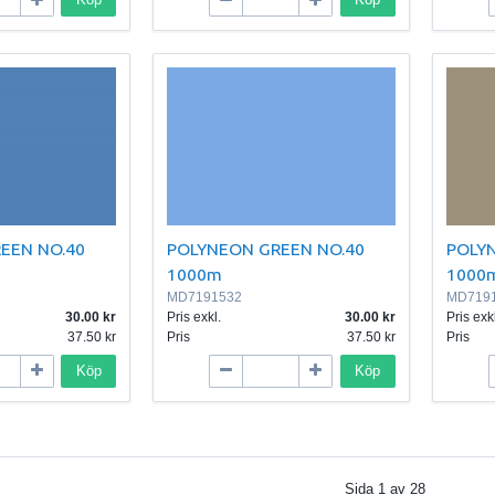
EEN NO.40
POLYNEON GREEN NO.40
POLY
1000m
1000
MD7191532
MD719
30.00
Pris exkl.
30.00
Pris exkl
37.50
Pris
37.50
Pris
Köp
Köp
Sida
1
av
28