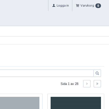
Logga in
Varukorg
0
Sida
1
av
28