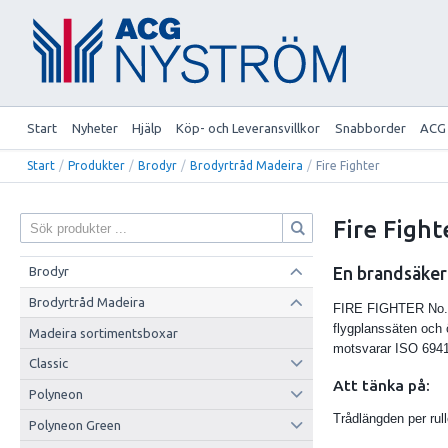
Start
Nyheter
Hjälp
Köp- och Leveransvillkor
Snabborder
ACG
Start
/
Produkter
/
Brodyr
/
Brodyrtråd Madeira
/
Fire Fighter
Fire Fight
En brandsäker
Brodyr
Brodyrtråd Madeira
FIRE FIGHTER No. 40
flygplanssäten och
Madeira sortimentsboxar
motsvarar ISO 6941 
Classic
Att tänka på:
Polyneon
Trådlängden per rul
Polyneon Green