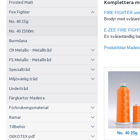
Komplettera m
Frosted Matt
Fire Fighter
FIRE FIGHTER und
Brodyr med svårantän
No. 40 25g
E-ZEE FIRE FIGHT
No. 40 2500m
En svårantändlig b
Burmilana
Produktblad Madeir
CR Metallic - Metalltråd
FS Metallic - Metalltråd
Specialtråd
Miljövänlig tråd
Undertråd
Färgkartor Madeira
Förbrukningsmaterial
Ramar
Tillbehör
No. 40 25g
OEKOTEX pdf