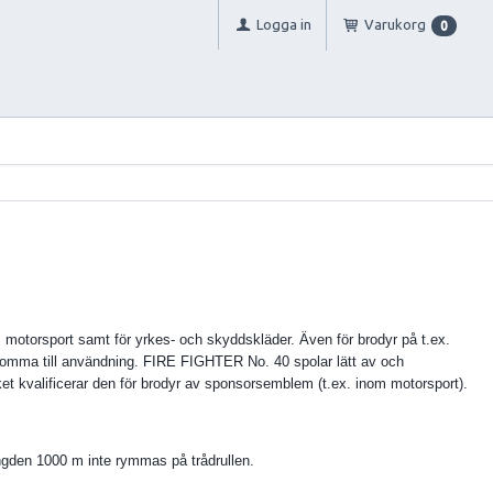
Logga in
Varukorg
0
motorsport samt för yrkes- och skyddskläder. Även för brodyr på t.ex.
komma till användning. FIRE FIGHTER No. 40 spolar lätt av och
t kvalificerar den för brodyr av sponsorsemblem (t.ex. inom motorsport).
ängden 1000 m inte rymmas på trådrullen.