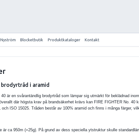
 Nyström
Blocketbutik
Produktkataloger
Kontakt
er
 brodyrtråd i aramid
 är en svårantändlig brodyrtråd som lämpar sig utmärkt för beklädnad inom 
 överallt där högsta krav på brandsäkerhet krävs kan FIRE FIGHTER No. 40 
och ISO 15025. Tråden består av 100% aramid och finns i många färger, vilke
le är ca 950m (=25g). På grund av dess speciella ytstruktur skulle standardl