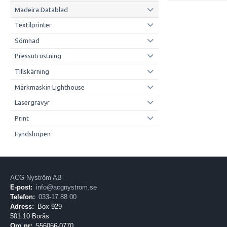
Madeira Datablad
Textilprinter
Sömnad
Pressutrustning
Tillskärning
Märkmaskin Lighthouse
Lasergravyr
Print
Fyndshopen
ACG Nyström AB
E-post:
info@acgnystrom.se
Telefon:
033-17 88 00
Adress:
Box 929
501 10 Borås
Org.nr:
556066-0770