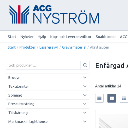
Start
Nyheter
Hjälp
Köp- och Leveransvillkor
Snabborder
ACG
Start
/
Produkter
/
Lasergravyr
/
Gravyrmaterial
/
Akryl gjuten
Enfärgad 
Brodyr
Antal artiklar
14
Textilprinter
Sömnad
Pressutrustning
Tillskärning
Märkmaskin Lighthouse