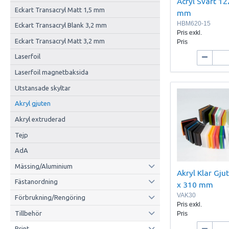
Acryl Svart 12
Eckart Transacryl Matt 1,5 mm
mm
HBM620-15
Eckart Transacryl Blank 3,2 mm
Pris exkl.
Eckart Transacryl Matt 3,2 mm
Pris
Laserfoil
Laserfoil magnetbaksida
Utstansade skyltar
Akryl gjuten
Akryl extruderad
Tejp
AdA
Mässing/Aluminium
Akryl Klar Gj
Fästanordning
x 310 mm
VAK30
Förbrukning/Rengöring
Pris exkl.
Tillbehör
Pris
Print