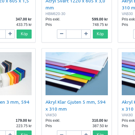
20 x 605 x 1,5
Acryl Svart 1220 x 605 x 3,0
Akryl
mm
310 
HBM620-30
VAB30
347.00
Pris exkl.
599.00
Pris exkl
433.75
Pris
748.75
Pris
Köp
Köp
uten 3 mm, 594
Akryl Klar Gjuten 5 mm, 594
Akryl 
x 310 mm
x 31
VAK50
VAK80
179.00
Pris exkl.
310.00
Pris exkl
223.75
Pris
387.50
Pris
Köp
Köp