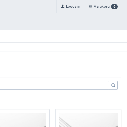
Logga in
Varukorg
0