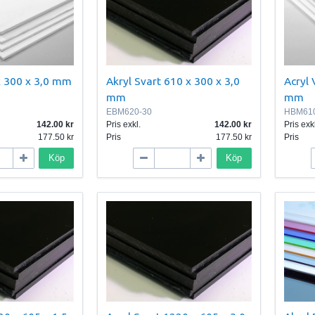
 x 300 x 3,0 mm
Akryl Svart 610 x 300 x 3,0
Acryl 
mm
mm
EBM620-30
HBM610
142.00
Pris exkl.
142.00
Pris exkl
177.50
Pris
177.50
Pris
Köp
Köp