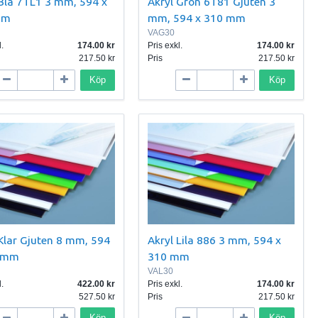
 Blå 7TL1 3 mm, 594 x
Akryl Grön 6T81 Gjuten 3
mm
mm, 594 x 310 mm
VAG30
.
174.00
Pris exkl.
174.00
217.50
Pris
217.50
Köp
Köp
Klar Gjuten 8 mm, 594
Akryl Lila 886 3 mm, 594 x
0 mm
310 mm
VAL30
.
422.00
Pris exkl.
174.00
527.50
Pris
217.50
Köp
Köp