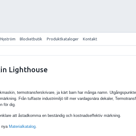
 Nyström
Blocketbutik
Produktkataloger
Kontakt
in Lighthouse
rkmaskin, termotransferskrivare, ja kärt barn har många namn. Utgångspunkten är
 märkning. Från tuffaste industrimiljö till mer vardagsnära dekaler, Termotrans
n för dig.
t enklare att åstadkomma en beständig och kostnadseffektiv märkning.
r nya
Materialkatalog
.