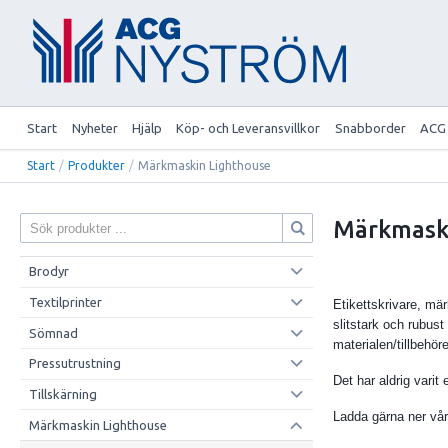
Start
Nyheter
Hjälp
Köp- och Leveransvillkor
Snabborder
ACG
Start
/
Produkter
/
Märkmaskin Lighthouse
Märkmask
Brodyr
Textilprinter
Etikettskrivare, mä
slitstark och rubust
Sömnad
materialen/tillbehöre
Pressutrustning
Det har aldrig vari
Tillskärning
Ladda gärna ner vå
Märkmaskin Lighthouse