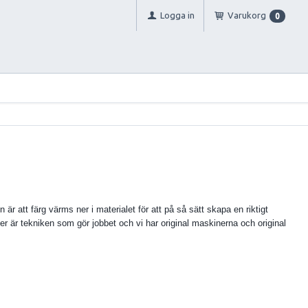
Logga in
Varukorg
0
 att färg värms ner i materialet för att på så sätt skapa en riktigt
fer är tekniken som gör jobbet och vi har original maskinerna och original