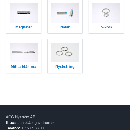
Magneter
Nålar
S-krok
Militärklämma
Nyckelring
ACG Nyström AB
E-post:
info@acgnystrom.se
Telefon:
033-17 88 00