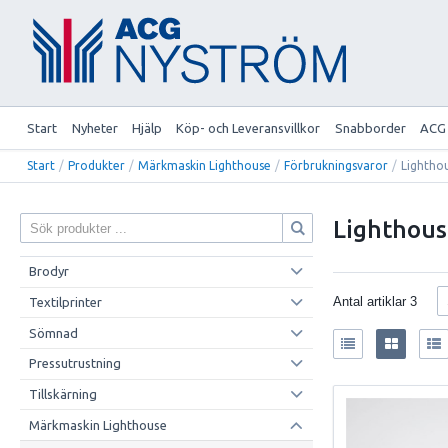
Start
Nyheter
Hjälp
Köp- och Leveransvillkor
Snabborder
ACG
Start
/
Produkter
/
Märkmaskin Lighthouse
/
Förbrukningsvaror
/
Lighthou
Lighthous
Brodyr
Antal artiklar
3
Textilprinter
Sömnad
Pressutrustning
Tillskärning
Märkmaskin Lighthouse