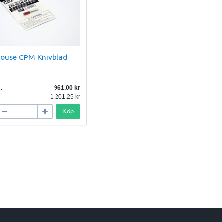
house CPM Knivblad
0
.
961.00
1 201.25
Köp