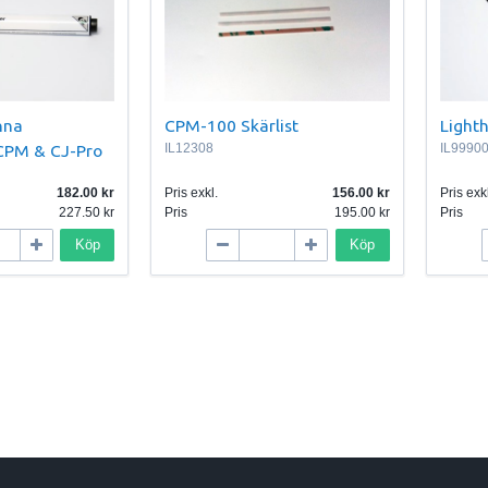
nna
CPM-100 Skärlist
Light
 CPM & CJ-Pro
IL12308
IL9990
182.00
Pris exkl.
156.00
Pris exkl
227.50
Pris
195.00
Pris
Köp
Köp