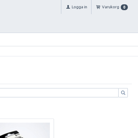
Logga in
Varukorg
0