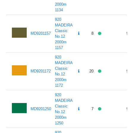
2000m
1134
920
MADEIRA
Classic
MD9201157
8
95.
No.12
2000m
1157
920
MADEIRA
Classic
MD9201172
20
95.
No.12
2000m
1172
920
MADEIRA
Classic
MD9201250
7
95.
No.12
2000m
1250
920