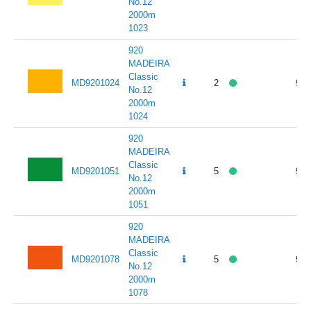
No.12
2000m
1023
920
MADEIRA
Classic
MD9201024
2
95.
No.12
2000m
1024
920
MADEIRA
Classic
MD9201051
5
95.
No.12
2000m
1051
920
MADEIRA
Classic
MD9201078
5
95.
No.12
2000m
1078