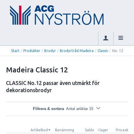
Start
/
Produkter
/
Brodyr
/
Brodyrtråd Madeira
/
Classic
/
No. 12
Madeira Classic 12
CLASSIC No.12 passar även utmärkt för
dekorationsbrodyr
Filtrera & sortera
Antal artiklar 15
Artikelkod
Benämning
Saldo
I lager
Pris exkl.