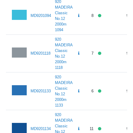
920
MADEIRA
Classic
MD9201094
8
95.
No.12
2000m
1094
920
MADEIRA
Classic
MD9201118
7
95.
No.12
2000m
1118
920
MADEIRA
Classic
MD9201133
6
95.
No.12
2000m
1133
920
MADEIRA
Classic
MD9201134
11
95.
No.12